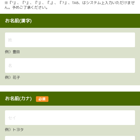
※『”』、『"』、『'』、『,』、『?』、TAB、はシステム上入力いただけませ
ん。予めご了承ください。
お名前(漢字)
例）豊田
例）花子
お名前(カナ)
必須
例）トヨタ