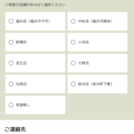
ご希望の店舗があればご選択ください
福井店（福井市今市）
中央店（福井市開発）
敦賀店
小浜店
武生店
大野店
丸岡店
坂井店（坂井町下関）
希望無し
ご連絡先