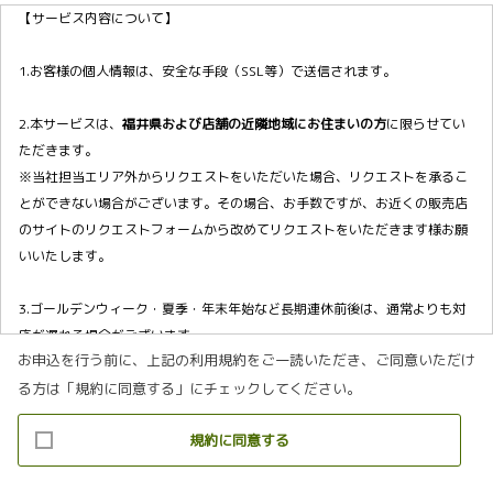
【サービス内容について】
1.お客様の個人情報は、安全な手段（SSL等）で送信されます。
2.本サービスは、
福井県および店舗の近隣地域にお住まいの方
に限らせてい
ただきます。
※当社担当エリア外からリクエストをいただいた場合、リクエストを承るこ
とができない場合がございます。その場合、お手数ですが、お近くの販売店
のサイトのリクエストフォームから改めてリクエストをいただきます様お願
いいたします。
3.ゴールデンウィーク・夏季・年末年始など長期連休前後は、通常よりも対
応が遅れる場合がございます。
お申込を行う前に、上記の利用規約をご一読いただき、ご同意いただけ
る方は「規約に同意する」にチェックしてください。
4.本規約は事前の告知なく変更することがあります。変更した内容は本ペー
ジにてご確認いただくものとします。
規約に同意する
【個人情報の取り扱いについて】