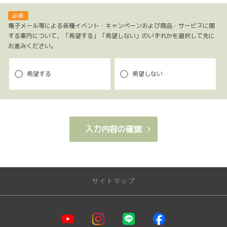
1.当社ホームページ上に掲示する「プライバシー・ポリシー」に基づき、適
切に取り扱うものとします。
必須
電子メール等による各種イベント・キャンペーンおよび商品・サービスに関
する案内について、「希望する」「希望しない」のいずれかを選択して先に
2.当社が取得したお客様の個人情報（本リクエストフォームよりご入力いた
お進みください。
だいた氏名、住所、電話番号、メールアドレスを含む本リクエストの内容、
当ウェブサイトの閲覧情報）は、以下の目的で利用させていただきます。
(1)お申し込み頂いたリクエストに対応するにあたり必要な確認や連絡をする
希望する
希望しない
ため。
(2)本リクエストに関するお問い合わせやご要望に対し適切に対応をするた
め。
(3)当社が取り扱う商品・サービスに関する営業上のご案内や提案または各種
入力内容の確認
イベント・キャンペーン等についてご案内するため。（お客様の個人情報を
分析した上で、お客様のライフステージ、ご趣味や嗜好に応じたご案内・ご
提案をすることを含みます。郵便、電話、電子メール、訪問等の方法により
ご案内・ご提案致します。）
サイトマップ
(4)当社が取り扱う商品・サービスに関し、商品開発および品質の向上、また
はお客様満足度向上策を検討するため。（郵便、電話、電子メール、訪問等
の方法により実施し、アンケート調査を含みます。）
(5)お客様からの商品・サービス等に関するお問い合わせ・ご要望に対し適切