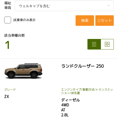
福祉
車両
試乗車のみ表示
検索
リセット
該当車種台数
1
ランドクルーザー 250
グレード
エンジンタイプ
/駆動方式/
トランスミッ
ション
/排気量
ZX
ディーゼル
4WD
AT
2.8L