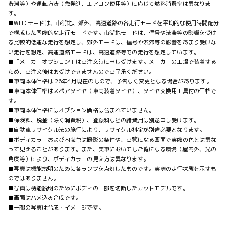
渋滞等）や運転方法（急発進、エアコン使用等）に応じて燃料消費率は異なりま
す。
■WLTCモードは、市街地、郊外、高速道路の各走行モードを平均的な使用時間配分
で構成した国際的な走行モードです。市街地モードは、信号や渋滞等の影響を受け
る比較的低速な走行を想定し、郊外モードは、信号や渋滞等の影響をあまり受けな
い走行を想定、高速道路モードは、高速道路等での走行を想定しています。
■「メーカーオプション」はご注文時に申し受けます。メーカーの工場で装着する
ため、ご注文後はお受けできませんのでご了承ください。
■車両本体価格は'26年4月現在のもので、予告なく変更となる場合があります。
■車両本体価格はスペアタイヤ（車両装着タイヤ）、タイヤ交換用工具付の価格で
す。
■車両本体価格にはオプション価格は含まれていません。
■保険料、税金（除く消費税）、登録料などの諸費用は別途申し受けます。
■自動車リサイクル法の施行により、リサイクル料金が別途必要となります。
■ボディカラーおよび内装色は撮影の条件や、ご覧になる画面で実際の色とは異な
って見えることがあります。また、実車においてもご覧になる環境（屋内外、光の
角度等）により、ボディカラーの見え方は異なります。
■写真は機能説明のために各ランプを点灯したものです。実際の走行状態を示すも
のではありません。
■写真は機能説明のためにボディの一部を切断したカットモデルです。
■画面はハメ込み合成です。
■一部の写真は合成・イメージです。