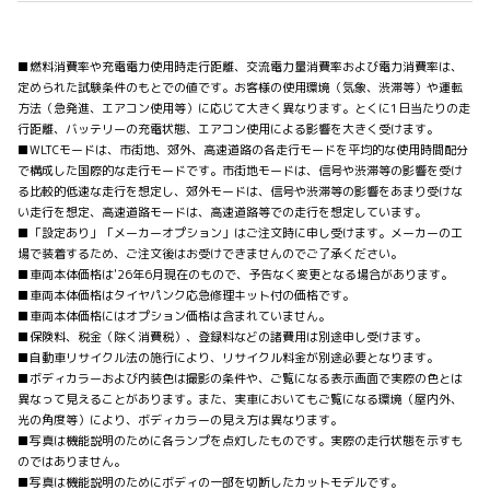
■燃料消費率や充電電力使用時走行距離、交流電力量消費率および電力消費率は、
定められた試験条件のもとでの値です。お客様の使用環境（気象、渋滞等）や運転
方法（急発進、エアコン使用等）に応じて大きく異なります。とくに1日当たりの走
行距離、バッテリーの充電状態、エアコン使用による影響を大きく受けます。
■WLTCモードは、市街地、郊外、高速道路の各走行モードを平均的な使用時間配分
で構成した国際的な走行モードです。市街地モードは、信号や渋滞等の影響を受け
る比較的低速な走行を想定し、郊外モードは、信号や渋滞等の影響をあまり受けな
い走行を想定、高速道路モードは、高速道路等での走行を想定しています。
■「設定あり」「メーカーオプション」はご注文時に申し受けます。メーカーの工
場で装着するため、ご注文後はお受けできませんのでご了承ください。
■車両本体価格は'26年6月現在のもので、予告なく変更となる場合があります。
■車両本体価格はタイヤパンク応急修理キット付の価格です。
■車両本体価格にはオプション価格は含まれていません。
■保険料、税金（除く消費税）、登録料などの諸費用は別途申し受けます。
■自動車リサイクル法の施行により、リサイクル料金が別途必要となります。
■ボディカラーおよび内装色は撮影の条件や、ご覧になる表示画面で実際の色とは
異なって見えることがあります。また、実車においてもご覧になる環境（屋内外、
光の角度等）により、ボディカラーの見え方は異なります。
■写真は機能説明のために各ランプを点灯したものです。実際の走行状態を示すも
のではありません。
■写真は機能説明のためにボディの一部を切断したカットモデルです。