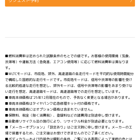
リクエスト予約
■燃料消費率は定められた試験条件のもとでの値です。お客様の使用環境（気象、
渋滞等）や運転方法（急発進、エアコン使用等）に応じて燃料消費率は異なりま
す。
■WLTCモードは、市街地、郊外、高速道路の各走行モードを平均的な使用時間配分
で構成した国際的な走行モードです。市街地モードは、信号や渋滞等の影響を受け
る比較的低速な走行を想定し、郊外モードは、信号や渋滞等の影響をあまり受けな
い走行を想定、高速道路モードは、高速道路等での走行を想定しています。
■車両本体価格は'25年12月現在のもので、予告なく変更となる場合があります。
■車両本体価格はタイヤパンク応急修理キット付の価格です。
■車両本体価格にはオプション価格は含まれていません。
■保険料、税金（除く消費税）、登録料などの諸費用は別途申し受けます。
■自動車リサイクル法の施行により、リサイクル料金が別途必要となります。
■「メーカーオプション」「設定あり」はご注文時に申し受けます。メーカーの工
場で装着するため、ご注文後はお受けできませんのでご了承ください。
■ボディカラーおよび内装色は撮影の条件、ご覧になる画面によって実際の色とは