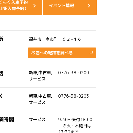
くらく入庫予約
イベント情報
LINE入庫予約）
所
福井市 今市町 ６２−１６
お店への経路を調べる
話
新車,中古車,
0776-38-0200
サービス
X
新車,中古車,
0776-38-0203
サービス
業時間
サービス
9:30～受付18:00
※火・木曜日は
17:30まで