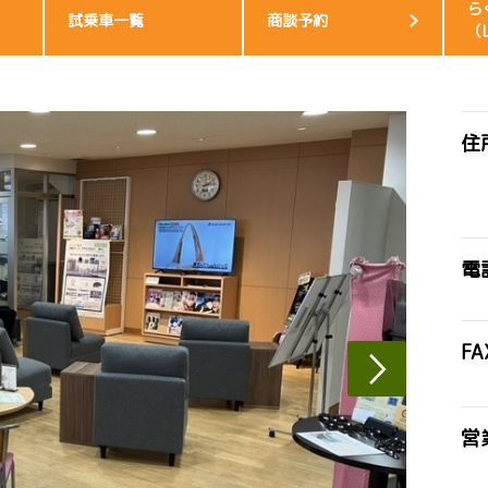
ら
試乗車一覧
商談予約
（
住
電
FA
営