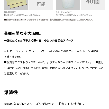
業種を問わず大活躍。
一度にたくさん効率よく運べる、ゆとりある荷台スペース
＊1. ガードフレームからテールゲートまでの荷台の長さ。 ＊2. トヨタ自動車
（株）測定値。
■写真はエクストラ（CVT・4WD）。ボディカラーはホワイト〈W19〉。 ■走行
中は収納または積載したものが運転の支障とならないように、しっかりと収納また
は固定してください。
乗降性
開放的な室内とスムーズな乗降性で、「働く」を快適に。