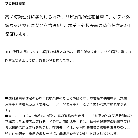
サビ保証期間
高い防錆性能に裏付けられた、サビ長期保証を全車に。ボディ外
板穴あきサビは荷台を含み5年、ボディ外板表面は荷台を含み3年
保証します。
＊1. 使用状況によっては保証の対象とならない場合があります。サビ保証の詳しい
内容につきましては、お問い合わせください。
■燃料消費率は定められた試験条件のもとでの値です。お客様の使用環境（気象、
渋滞等）や運転方法（急発進、エアコン使用等）に応じて燃料消費率は異なりま
す。
■WLTCモードは、市街地、郊外、高速道路の各走行モードを平均的な使用時間配分
で構成した国際的な走行モードです。市街地モードは、信号や渋滞等の影響を受け
る比較的低速な走行を想定し、郊外モードは、信号や渋滞等の影響をあまり受けな
い走行を想定、高速道路モードは、高速道路等での走行を想定しています。