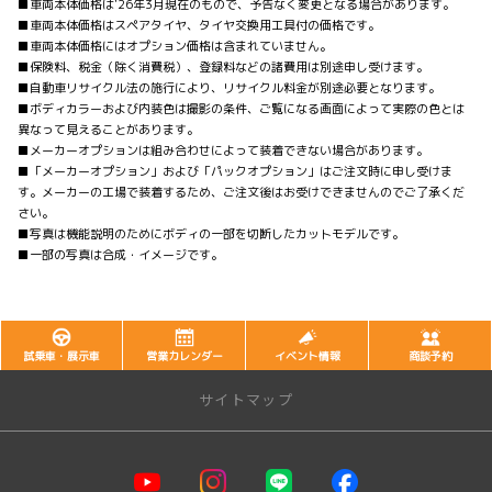
■車両本体価格は'26年3月現在のもので、予告なく変更となる場合があります。
■車両本体価格はスペアタイヤ、タイヤ交換用工具付の価格です。
■車両本体価格にはオプション価格は含まれていません。
■保険料、税金（除く消費税）、登録料などの諸費用は別途申し受けます。
■自動車リサイクル法の施行により、リサイクル料金が別途必要となります。
■ボディカラーおよび内装色は撮影の条件、ご覧になる画面によって実際の色とは
異なって見えることがあります。
■メーカーオプションは組み合わせによって装着できない場合があります。
■「メーカーオプション」および「パックオプション」はご注文時に申し受けま
す。メーカーの工場で装着するため、ご注文後はお受けできませんのでご了承くだ
さい。
■写真は機能説明のためにボディの一部を切断したカットモデルです。
■一部の写真は合成・イメージです。
試乗車・展示車
営業カレンダー
イベント情報
商談予約
サイトマップ