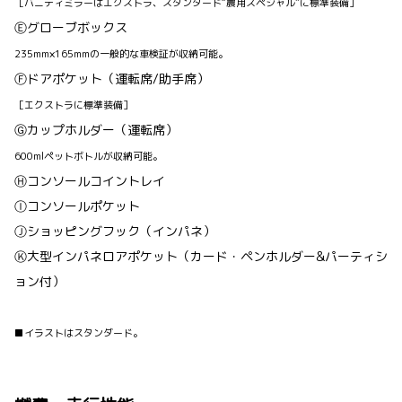
［バニティミラーはエクストラ、スタンダード“農用スペシャル”に標準装備］
Ⓔグローブボックス
235mm×165mmの一般的な車検証が収納可能。
Ⓕドアポケット（運転席/助手席）
［エクストラに標準装備］
Ⓖカップホルダー（運転席）
600mlペットボトルが収納可能。
Ⓗコンソールコイントレイ
Ⓘコンソールポケット
Ⓙショッピングフック（インパネ）
Ⓚ大型インパネロアポケット（カード・ペンホルダー&パーティシ
ョン付）
■イラストはスタンダード。