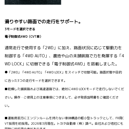
滑りやすい路面での走行をサポート。
3モードを選択できる
電子制御式4WD（CVT車）
通常走行で使用する「2WD」に加え、路面状況に応じて駆動力を
制御する「4WD AUTO」、農地や山の未舗装路で力を発揮する「4
WD LOCK」に切替できる「電子制御式4WD」を搭載しました。
●「2WD」「4WD AUTO」「4WD LOCK」をスイッチで切替可能。路面状態や目的
に合った3つの走行モードを選択できます。
■乾燥した舗装路および高速道路では、絶対に4WD LOCKモードで走行しないでくだ
さい。操作・ご使用上の注意事項につきまして、必ず取扱説明書をご確認くださ
い。
■運転席前方にエンジンルームを持たない車体構造の軽小型トラックとして、FR用C
VT採用を初採用。2026年3月現在。トヨタ自動車（株）調べ。自社および他社にも