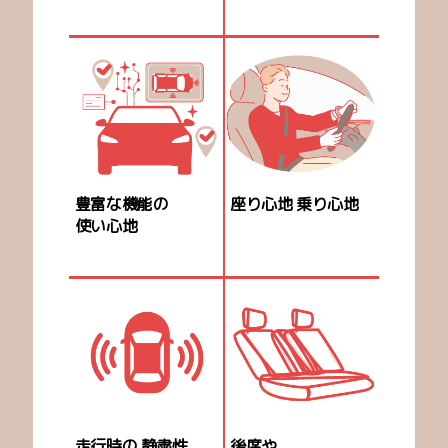
豊富な機能の
座り心地
乗り心地
使い心地
走行時の
静粛性
後席や