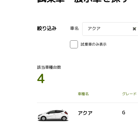
絞り込み
車名
アクア
試乗車のみ表示
該当車種台数
4
車種名
グレード
アクア
G