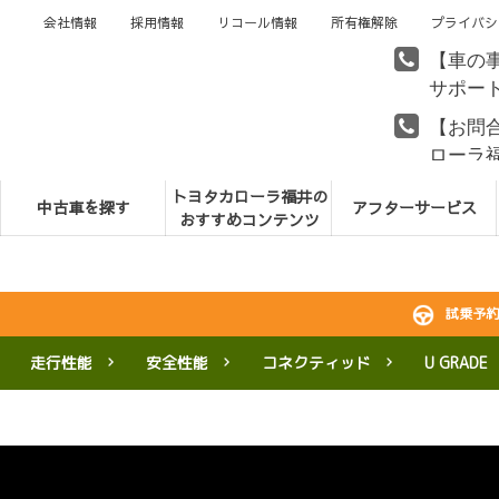
会社情報
採用情報
リコール情報
所有権解除
プライバシ
【車の
サポー
【お問
ローラ
トヨタカローラ福井の
中古車を探す
アフターサービス
おすすめコンテンツ
試乗予約
走行性能
安全性能
コネクティッド
U GRADE